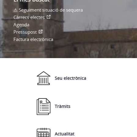
⚠ Seguiment situació de sequera
Càrrecs electes
Agenda
Pressupost
Factura electrònica
Seu electrònica
Tràmits
Actualitat