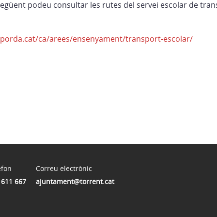
 següent podeu consultar les rutes del servei escolar de tran
porda.cat/ca/arees/ensenyament/transport-escolar/
èfon
Correu electrònic
 611 667
ajuntament@torrent.cat