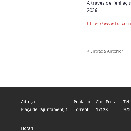
A través de l’enllaç
2026:
https://www.baixem
< Entrada Anterior
Adreça
Població
Codi Postal
Tel
Plaça de l’Ajuntament, 1
Torrent
17123
972
Horari