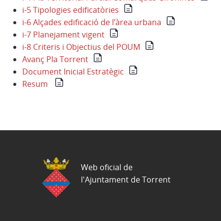
i-5 Tipologies edificatòries
i-6 Alçades edificació de l’àrea urbana
i-7 Planejament vigent
i-8 Criteris i Objectius del POUM
Avanç Pla Torrent
Document Inicial Estratègic
Resum
Web oficial de
l'Ajuntament de Torrent